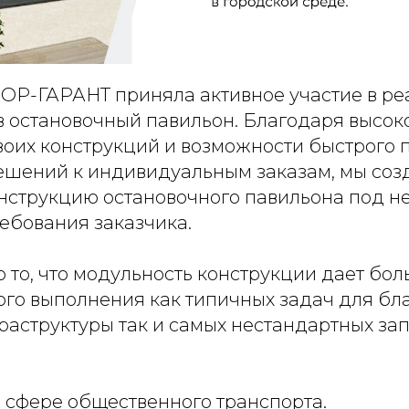
Р-ГАРАНТ приняла активное участие в ре
в остановочный павильон. Благодаря высок
воих конструкций и возможности быстрого 
ешений к индивидуальным заказам, мы соз
нструкцию остановочного павильона под 
ебования заказчика.
 то, что модульность конструкции дает бо
ого выполнения как типичных задач для бл
раструктуры так и самых нестандартных за
в сфере общественного транспорта.