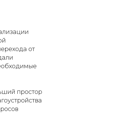
ализации
ой
перехода от
дали
необходимые
льший простор
агоустройства
просов