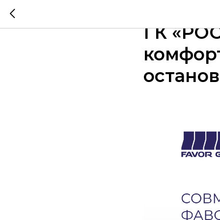
Совмес
ГК «РОС
комфорт
останов