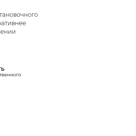
тановочного
ративнее
вении