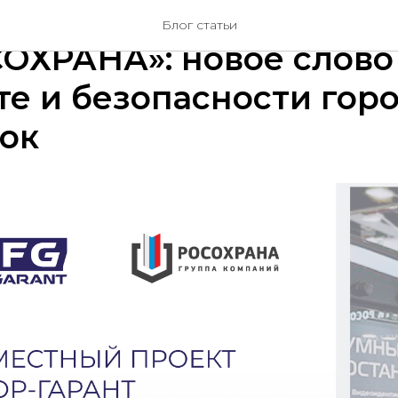
тный проект ФАВОР-Г
Блог статьи
ОХРАНА»: новое слово
е и безопасности гор
ок