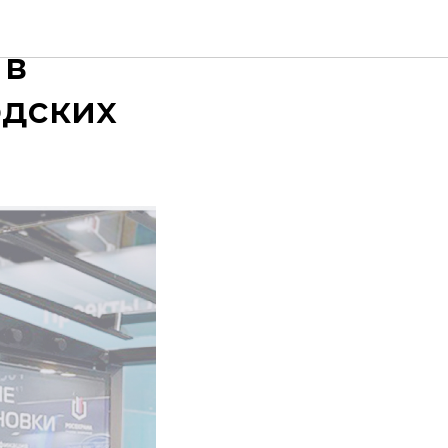
АРАНТ и
 в
одских