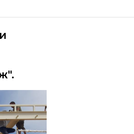
ии
ж".