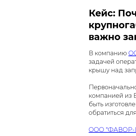
Кейс: По
крупнога
важно за
В компанию
О
задачей опера
крышу над зап
Первоначально
компанией из Б
быть изготовле
обратиться дл
ООО "ФАВОР-