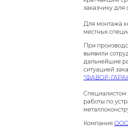
заказчику для
Для монтажа к
местных специ
При производс
выявили сотру
дальнейшие ра
ситуацией зак
"ФАВОР-ГАРА
Специалистом
работы по уст
металлоконстр
Компания
ООО