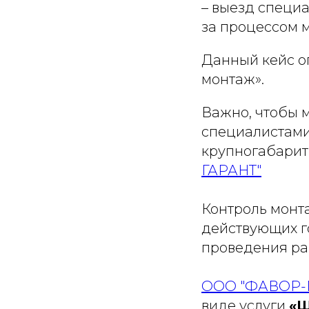
– выезд специ
за процессом 
Данный кейс о
монтаж».
Важно, чтобы 
специалистами
крупногабарит
ГАРАНТ"
Контроль монт
действующих г
проведения раб
ООО "ФАВОР-
виде услуги
«Ш