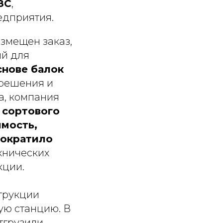
ЗС
,
едприятия.
змещен заказ,
ий для
снове балок
 решения и
а, компания
 сортового
имость,
сократило
ехнических
кции.
трукции
ую станцию. В
тгрузили