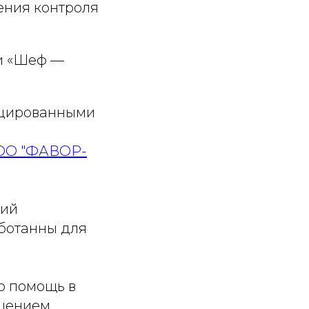
ения контроля
и «Шеф —
ицированными
ОО "ФАВОР-
ний
аботанны для
ю помощь в
ешением