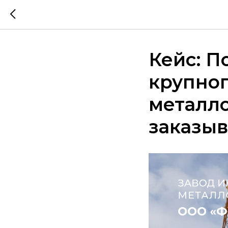
Кейс: П
крупно
металл
заказыв