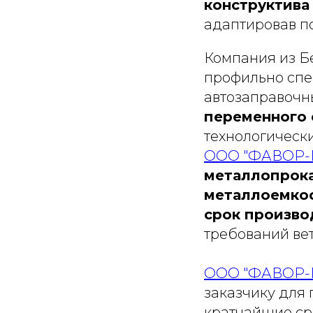
конструктива
адаптировав п
Компания из Б
профильно спе
автозаправочн
переменного 
технологическ
ООО "ФАВОР-
металлопрока
металлоемкос
срок произво
требований вет
ООО "ФАВОР-
заказчику для 
кратчайшие ср