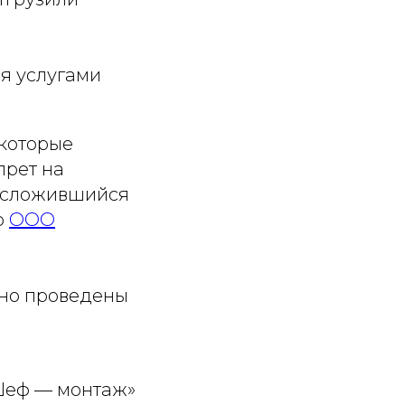
я услугами
которые
прет на
о сложившийся
ю
ООО
но проведены
Шеф — монтаж»