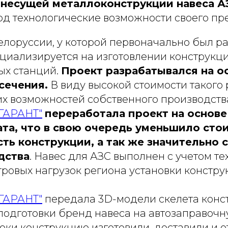
 несущей металлоконструкции навеса А
од технологические возможности своего пр
елоруссии, у которой первоначально был ра
циализируется на изготовлении конструкц
ых станций.
Проект разрабатывался на о
сечения.
В виду высокой стоимости такого
их возможностей собственного производств
ГАРАНТ"
переработала проект на основе
та, что в свою очередь уменьшило сто
ть конструкции, а так же значительно 
дства
. Навес для АЗС выполнен с учетом т
ровых нагрузок региона установки констру
ГАРАНТ"
передала 3D-модели скелета конс
подготовки бренд навеса на автозаправочн
оки конструкцию изготовили, доставили и о