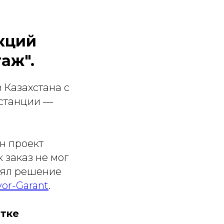
кций
аж".
 Казахстана с
 станции —
н проект
 заказ не мог
инял решение
vor-Garant
.
тке