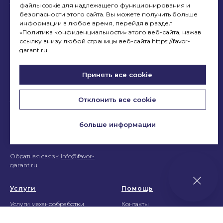
товарные знаки и
файлы cookie для надлежащего функционирования и
МАФ
фотоматериалы
безопасности этого сайта. Вы можете получить больше
ФГ_Стрельба
представленные на сайте
информации в любое время, перейдя в раздел
являются интеллектуальной
«Политика конфиденциальности» этого веб-сайта, нажав
собственностью ООО
ссылку внизу любой страницы веб-сайта https://favor-
«ФАВОР – ГАРАНТ»,
garant.ru
использование без согласия
запрещено.
Принять все cookie
Перепечатка материалов
данного сайта возможна
Отклонить все cookie
только с письменного
разрешения. При
цитировании ссылка
больше информации
на
www.favor-garant.ru
обязательна.
Обратная связь:
info@favor-
garant.ru
Услуги
Помощь
Услуги механообработки
Контакты
Конструкторское бюро
Маршрут до офиса