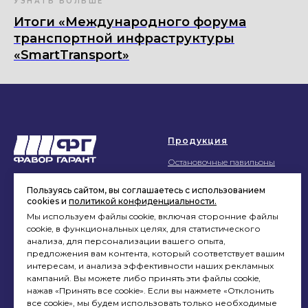
УЗНАТЬ БОЛЬШЕ
Итоги «Международного форума
транспортной инфраструктуры
«SmartTransport»
Продукция
Остановочные павильоны
Рекламные щиты
Пользуясь сайтом, вы соглашаетесь с использованием
Рекламные тумбы
cookies и
политикой конфиденциальности.
Мы используем файлы cookie, включая сторонние файлы
Лайтпостеры
© 2026 «ФАВОР-ГАРАНТ»
cookie, в функциональных целях, для статистического
Политика
Триборд
анализа, для персонализации вашего опыта,
конфиденциальности
предложения вам контента, который соответствует вашим
Тривижн®
интересам, и анализа эффективности наших рекламных
Скроллер
кампаний. Вы можете либо принять эти файлы cookie,
Все права защищены.
нажав «Принять все cookie». Если вы нажмете «Отклонить
Навигация
Дизайны, конструкции,
все cookie», мы будем использовать только необходимые