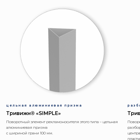
цельная алюминиевая призма
разб
Тривижн® «SIMPLE»
Три
Поворотный элемент рекламоносителя этого типа – цельная
Поворо
алюминиевая призма
разбо
с шириной грани 100 мм.
центра
пластм