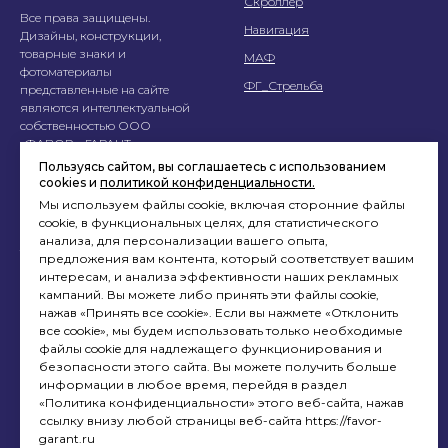
Скроллер
Все права защищены.
Навигация
Дизайны, конструкции,
товарные знаки и
МАФ
фотоматериалы
ФГ_Стрельба
представленные на сайте
являются интеллектуальной
собственностью ООО
«ФАВОР – ГАРАНТ»,
использование без согласия
Пользуясь сайтом, вы соглашаетесь с использованием
запрещено.
cookies и
политикой конфиденциальности.
Мы используем файлы cookie, включая сторонние файлы
Перепечатка материалов
cookie, в функциональных целях, для статистического
данного сайта возможна
анализа, для персонализации вашего опыта,
только с письменного
предложения вам контента, который соответствует вашим
разрешения. При
интересам, и анализа эффективности наших рекламных
цитировании ссылка
кампаний. Вы можете либо принять эти файлы cookie,
на
www.favor-garant.ru
нажав «Принять все cookie». Если вы нажмете «Отклонить
обязательна.
все cookie», мы будем использовать только необходимые
файлы cookie для надлежащего функционирования и
Обратная связь:
info@favor-
безопасности этого сайта. Вы можете получить больше
garant.ru
информации в любое время, перейдя в раздел
«Политика конфиденциальности» этого веб-сайта, нажав
ссылку внизу любой страницы веб-сайта https://favor-
Услуги
Помощь
garant.ru