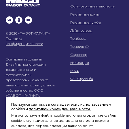
Остановочные павильоны
Рекламные щиты
Рекламные тумбы
Лайтпостеры
© 2026 «ФАВОР-ГАРАНТ»
Политика
Триборд
конфиденциальности
Тривижн®
Скроллер
Все права защищены.
Навигация
Дизайны, конструкции,
товарные знаки и
МАФ
фотоматериалы
ФГ_Стрельба
представленные на сайте
являются интеллектуальной
собственностью ООО
«ФАВОР – ГАРАНТ»,
использование без согласия
Пользуясь сайтом, вы соглашаетесь с использованием
запрещено.
cookies и
политикой конфиденциальности.
Мы используем файлы cookie, включая сторонние файлы
Перепечатка материалов
cookie, в функциональных целях, для статистического
данного сайта возможна
анализа, для персонализации вашего опыта,
только с письменного