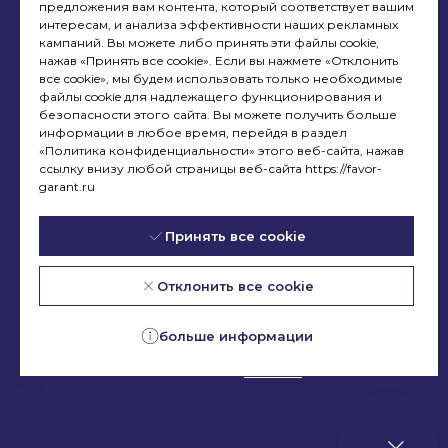
предложения вам контента, который соответствует вашим
разрешения. При
интересам, и анализа эффективности наших рекламных
цитировании ссылка
кампаний. Вы можете либо принять эти файлы cookie,
на
www.favor-garant.ru
нажав «Принять все cookie». Если вы нажмете «Отклонить
обязательна.
все cookie», мы будем использовать только необходимые
файлы cookie для надлежащего функционирования и
Обратная связь:
info@favor-
безопасности этого сайта. Вы можете получить больше
garant.ru
информации в любое время, перейдя в раздел
«Политика конфиденциальности» этого веб-сайта, нажав
Услуги
Помощь
ссылку внизу любой страницы веб-сайта https://favor-
garant.ru
Услуги механообработки
Контакты
Конструкторское бюро
Маршрут до офиса
Принять все cookie
Экспертиза проектов
Маршрут до
производственного
Дизайн-бюро
Отклонить все cookie
комплекса
Шеф монтаж
Сотрудники
больше информации
Документы
Вакансии