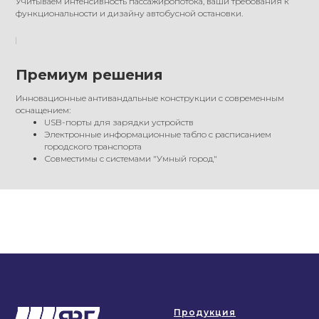
Учитываем интенсивность пассажиропотока, ваши требования к
функциональности и дизайну автобусной остановки.
Премиум решения
Инновационные антивандальные конструкции с современным
оснащением:
USB-порты для зарядки устройств
Электронные информационные табло с расписанием
городского транспорта
Совместимы с системами "Умный город"
Продукция