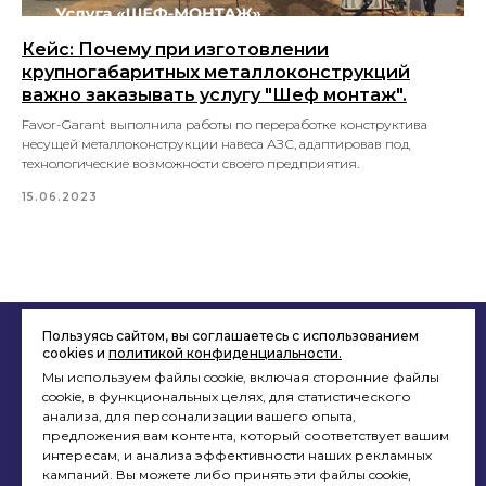
Кейс: Почему при изготовлении
крупногабаритных металлоконструкций
важно заказывать услугу "Шеф монтаж".
Favor-Garant выполнила работы по переработке конструктива
несущей металлоконструкции навеса АЗС, адаптировав под
технологические возможности своего предприятия.
15.06.2023
Пользуясь сайтом, вы соглашаетесь с использованием
cookies и
политикой конфиденциальности.
Мы используем файлы cookie, включая сторонние файлы
Продукция
cookie, в функциональных целях, для статистического
анализа, для персонализации вашего опыта,
Остановочные павильоны
предложения вам контента, который соответствует вашим
Рекламные щиты
интересам, и анализа эффективности наших рекламных
кампаний. Вы можете либо принять эти файлы cookie,
Рекламные тумбы