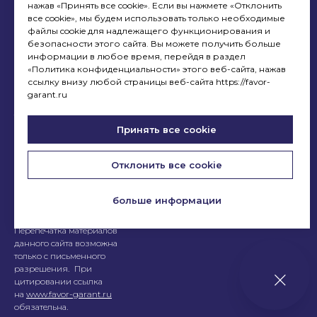
нажав «Принять все cookie». Если вы нажмете «Отклонить
все cookie», мы будем использовать только необходимые
Лайтпостеры
© 2026 «ФАВОР-ГАРАНТ»
файлы cookie для надлежащего функционирования и
Политика
Триборд
безопасности этого сайта. Вы можете получить больше
конфиденциальности
информации в любое время, перейдя в раздел
Тривижн®
«Политика конфиденциальности» этого веб-сайта, нажав
Скроллер
ссылку внизу любой страницы веб-сайта https://favor-
Все права защищены.
garant.ru
Навигация
Дизайны, конструкции,
товарные знаки и
МАФ
фотоматериалы
Принять все cookie
ФГ_Стрельба
представленные на сайте
являются интеллектуальной
Отклонить все cookie
собственностью ООО
«ФАВОР – ГАРАНТ»,
использование без согласия
больше информации
запрещено.
Перепечатка материалов
данного сайта возможна
только с письменного
разрешения. При
цитировании ссылка
на
www.favor-garant.ru
обязательна.