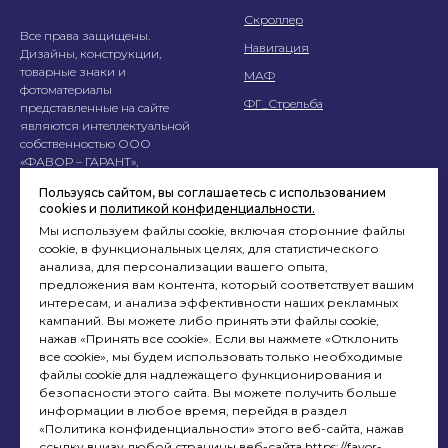
Скроллер
Все права защищены.
Навигация
Дизайны, конструкции,
товарные знаки и
МАФ
фотоматериалы
ФГ_Стрельба
представленные на сайте
являются интеллектуальной
собственностью ООО
«ФАВОР – ГАРАНТ»,
использование без согласия
Пользуясь сайтом, вы соглашаетесь с использованием
запрещено.
cookies и
политикой конфиденциальности.
Мы используем файлы cookie, включая сторонние файлы
Перепечатка материалов
cookie, в функциональных целях, для статистического
данного сайта возможна
анализа, для персонализации вашего опыта,
только с письменного
предложения вам контента, который соответствует вашим
разрешения. При
интересам, и анализа эффективности наших рекламных
цитировании ссылка
кампаний. Вы можете либо принять эти файлы cookie,
на
www.favor-garant.ru
нажав «Принять все cookie». Если вы нажмете «Отклонить
обязательна.
все cookie», мы будем использовать только необходимые
файлы cookie для надлежащего функционирования и
Обратная связь:
info@favor-
безопасности этого сайта. Вы можете получить больше
garant.ru
информации в любое время, перейдя в раздел
«Политика конфиденциальности» этого веб-сайта, нажав
Услуги
Помощь
ссылку внизу любой страницы веб-сайта https://favor-